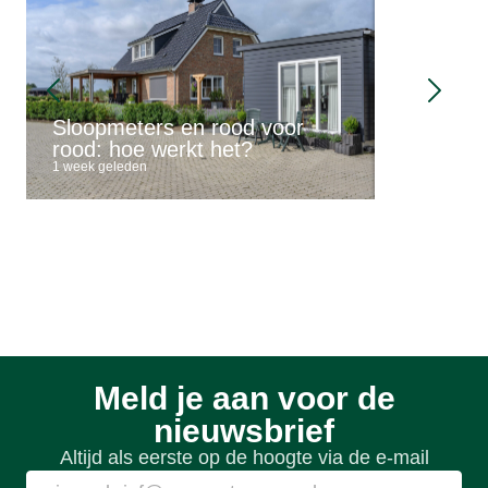
Mantelzo
Sloopmeters en rood voor
buitengeb
rood: hoe werkt het?
mogelijk
1 week geleden
1 week geled
Meld je aan voor de
nieuwsbrief
Altijd als eerste op de hoogte via de e-mail