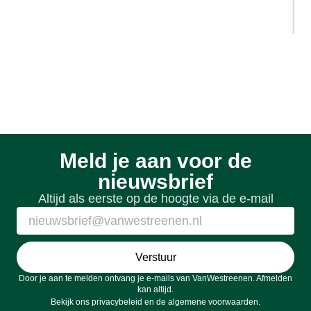
werkt het?
1 week geleden
Meld je aan voor de
nieuwsbrief
Altijd als eerste op de hoogte via de e-mail
Verstuur
Door je aan te melden ontvang je e-mails van VanWestreenen. Afmelden
kan altijd.
Bekijk ons
privacybeleid
en de
algemene voorwaarden
.