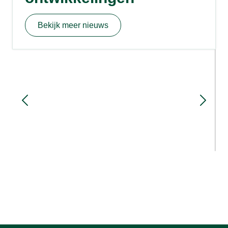
Bekijk meer nieuws
Sloopmeters en rood voor rood: hoe
werkt het?
7 dagen geleden