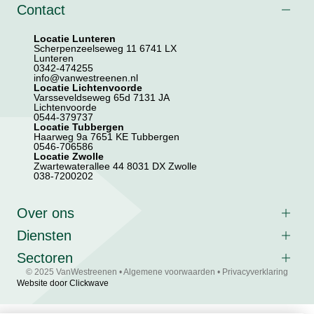
Contact
Locatie Lunteren
Scherpenzeelseweg 11 6741 LX
Lunteren
0342-474255
info@vanwestreenen.nl
Locatie Lichtenvoorde
Varsseveldseweg 65d 7131 JA
Lichtenvoorde
0544-379737
Locatie Tubbergen
Haarweg 9a 7651 KE Tubbergen
0546-706586
Locatie Zwolle
Zwartewaterallee 44 8031 DX Zwolle
038-7200202
Over ons
Diensten
Sectoren
© 2025 VanWestreenen •
Algemene voorwaarden
•
Privacyverklaring
Website door Clickwave