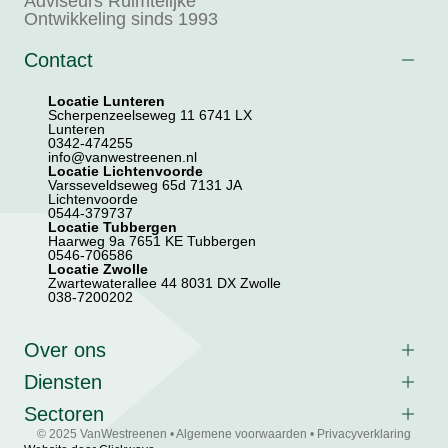
Adviseurs Ruimtelijke
Ontwikkeling sinds 1993
Contact
Locatie Lunteren
Scherpenzeelseweg 11 6741 LX
Lunteren
0342-474255
info@vanwestreenen.nl
Locatie Lichtenvoorde
Varsseveldseweg 65d 7131 JA
Lichtenvoorde
0544-379737
Locatie Tubbergen
Haarweg 9a 7651 KE Tubbergen
0546-706586
Locatie Zwolle
Zwartewaterallee 44 8031 DX Zwolle
038-7200202
Over ons
Diensten
Sectoren
© 2025 VanWestreenen •
Algemene voorwaarden
•
Privacyverklaring