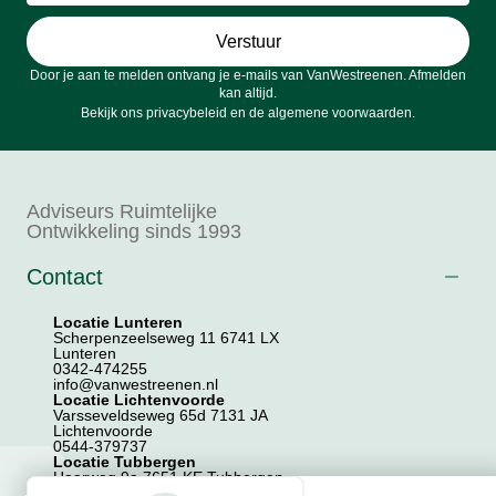
Verstuur
Door je aan te melden ontvang je e-mails van VanWestreenen. Afmelden
kan altijd.
Bekijk ons
privacybeleid
en de
algemene voorwaarden
.
Adviseurs Ruimtelijke
Ontwikkeling sinds 1993
Contact
Locatie Lunteren
Scherpenzeelseweg 11 6741 LX
Lunteren
0342-474255
info@vanwestreenen.nl
Locatie Lichtenvoorde
Varsseveldseweg 65d 7131 JA
Lichtenvoorde
0544-379737
Locatie Tubbergen
Haarweg 9a 7651 KE Tubbergen
0546-706586