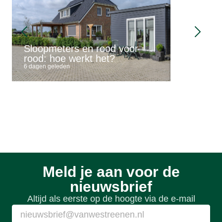
Mantelzo
Sloopmeters en rood voor
buitengeb
rood: hoe werkt het?
mogelijk
6 dagen geleden
6 dagen gele
Meld je aan voor de
nieuwsbrief
Altijd als eerste op de hoogte via de e-mail