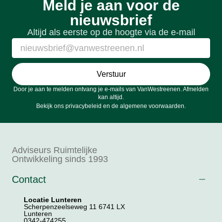
Meld je aan voor de
nieuwsbrief
Altijd als eerste op de hoogte via de e-mail
Verstuur
Door je aan te melden ontvang je e-mails van VanWestreenen. Afmelden
kan altijd.
Bekijk ons
privacybeleid
en de
algemene voorwaarden
.
Adviseurs Ruimtelijke
Ontwikkeling sinds 1993
Contact
Locatie Lunteren
Scherpenzeelseweg 11 6741 LX
Lunteren
0342-474255