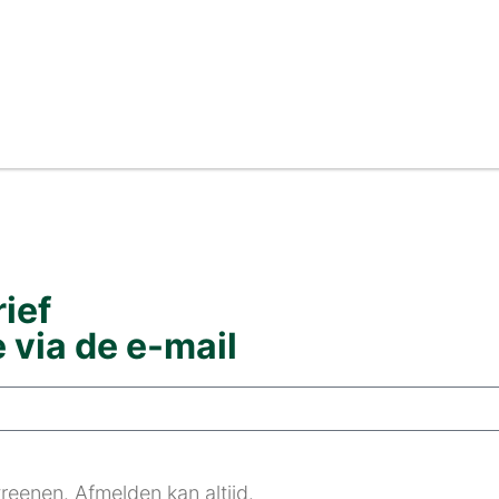
orgwoningen: dit gaat er waarschijnlijk veran
ief
e via de e-mail
eenen. Afmelden kan altijd.