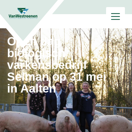
Open dag
biologisch
varkensbedrijf
Selman op 31 mei
in Aalten