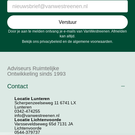
Verstuur
Door je aan te melden ontvang je e-mails van VanWestreenen. Afmelden
kan altijd.
Bekijk ons
privacybeleid
en de
algemene voorwaarden
.
Adviseurs Ruimtelijke
Ontwikkeling sinds 1993
Contact
Locatie Lunteren
Scherpenzeelseweg 11 6741 LX
Lunteren
0342-474255
info@vanwestreenen.nl
Locatie Lichtenvoorde
Varsseveldseweg 65d 7131 JA
Lichtenvoorde
0544-379737