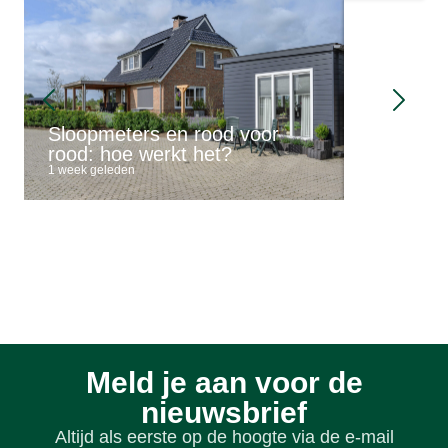
Mantelzo
Sloopmeters en rood voor
buitengeb
rood: hoe werkt het?
mogelijk
1 week geleden
1 week geled
Meld je aan voor de
nieuwsbrief
Altijd als eerste op de hoogte via de e-mail