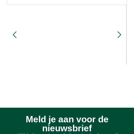
Sloopmeters en rood voor rood: hoe
werkt het?
1 week geleden
Meld je aan voor de
nieuwsbrief