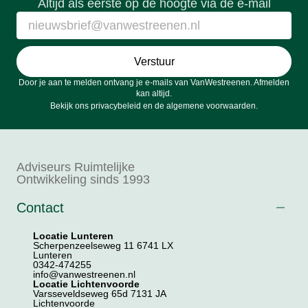
Altijd als eerste op de hoogte via de e-mail
Verstuur
Door je aan te melden ontvang je e-mails van VanWestreenen. Afmelden
kan altijd.
Bekijk ons
privacybeleid
en de
algemene voorwaarden
.
Adviseurs Ruimtelijke
Ontwikkeling sinds 1993
Contact
Locatie Lunteren
Scherpenzeelseweg 11 6741 LX
Lunteren
0342-474255
info@vanwestreenen.nl
Locatie Lichtenvoorde
Varsseveldseweg 65d 7131 JA
Lichtenvoorde