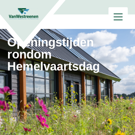
Openingstijden
rondom
Hemelvaartsdag