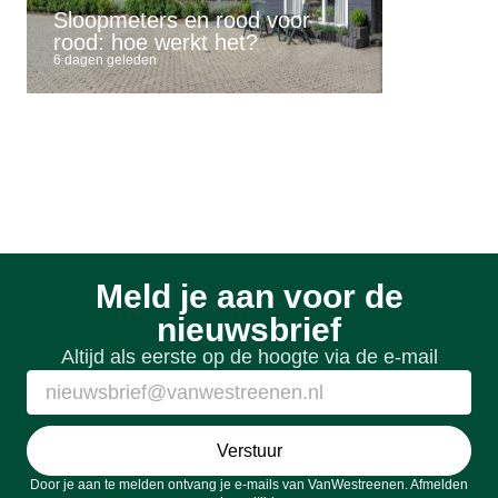
Sloopmeters en rood voor
buitengeb
rood: hoe werkt het?
mogelijk
6 dagen geleden
6 dagen gele
Meld je aan voor de
nieuwsbrief
Altijd als eerste op de hoogte via de e-mail
Verstuur
Door je aan te melden ontvang je e-mails van VanWestreenen. Afmelden