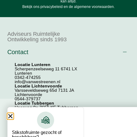
kan altijd.
Bekijk ons
privacybeleid
en de
algemene voorwaarden
.
Adviseurs Ruimtelijke
Ontwikkeling sinds 1993
Contact
Locatie Lunteren
Scherpenzeelseweg 11 6741 LX
Lunteren
0342-474255
info@vanwestreenen.nl
Locatie Lichtenvoorde
Varsseveldseweg 65d 7131 JA
Lichtenvoorde
0544-379737
Locatie Tubbergen
Haarweg 9a 7651 KE Tubbergen
0546-706586
Locatie Zwolle
Zwartewaterallee 44 8031 DX Zwolle
038-7200202
Stikstofruimte gezocht of
beschikbaar?