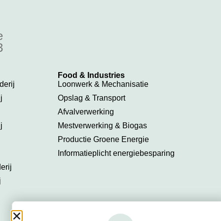
e
3
Food & Industries​
erij
Loonwerk & Mechanisatie
j
Opslag & Transport
Afvalverwerking
j
Mestverwerking & Biogas
Productie Groene Energie
Informatieplicht energiebesparing
erij
j