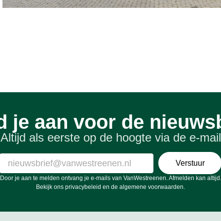
d je aan voor de nieuwsb
Altijd als eerste op de hoogte via de e-mail
Verstuur
Door je aan te melden ontvang je e-mails van VanWestreenen. Afmelden kan altijd
Bekijk ons
privacybeleid
en de
algemene voorwaarden
.