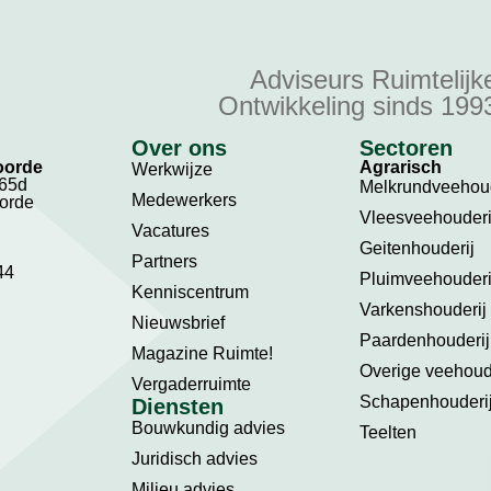
Adviseurs Ruimtelijk
Ontwikkeling sinds 199
Over ons
Sectoren
oorde
Agrarisch
Werkwijze
 65d
Melkrundveehoud
Medewerkers
oorde
Vleesveehouderi
Vacatures
Geitenhouderij
Partners
44
Pluimveehouderi
Kenniscentrum
Varkenshouderij
Nieuwsbrief
Paardenhouderij
Magazine Ruimte!
Overige veehoud
Vergaderruimte
Schapenhouderi
Diensten
Bouwkundig advies
Teelten
Juridisch advies​
Milieu advies​