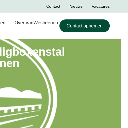
Contact
Nieuws
Vacatures
len
Over VanWestreenen
Contact opnemen
ligboxenstal
nnen