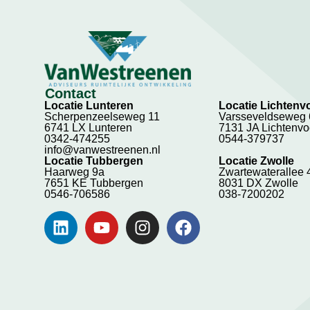
Contact
Locatie Lunteren
Locatie Lichtenv
Scherpenzeelseweg 11
Varsseveldseweg
6741 LX Lunteren
7131 JA Lichtenv
0342-474255
0544-379737
info@vanwestreenen.nl
Locatie Tubbergen
Locatie Zwolle
Haarweg 9a
Zwartewaterallee 
7651 KE Tubbergen
8031 DX Zwolle
0546-706586
038-7200202