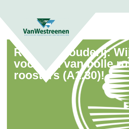
Rundveehouderij: Wij
voorzien van bolle r
roosters (A1.30)!