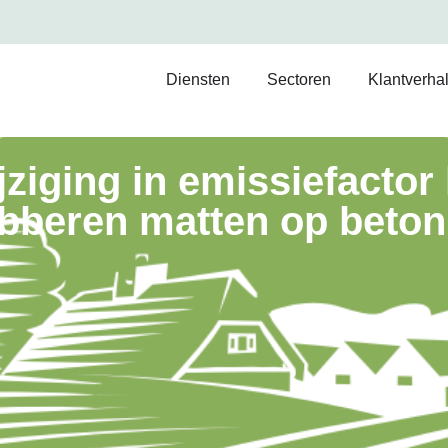
Diensten
Sectoren
Klantverha
ziging in emissiefactor 
ubberen matten op beto