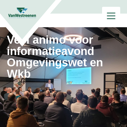
Veel animo voor
informatieavond
Omgevingswet en
Wkb