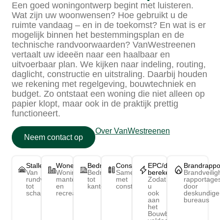
Een goed woningontwerp begint met luisteren.
Wat zijn uw woonwensen? Hoe gebruikt u de
ruimte vandaag – en in de toekomst? En wat is er
mogelijk binnen het bestemmingsplan en de
technische randvoorwaarden? VanWestreenen
vertaalt uw ideeën naar een haalbaar en
uitvoerbaar plan. We kijken naar indeling, routing,
daglicht, constructie en uitstraling. Daarbij houden
we rekening met regelgeving, bouwtechniek en
budget. Zo ontstaat een woning die niet alleen op
papier klopt, maar ook in de praktijk prettig
functioneert.
Over VanWestreenen
Neem contact op
Stallen
Wonen
Bedrijfsgebouwen
Constructieberekening
EPC/daglicht-
Brandrappo
Van
Woningen,
Bedrijfshallen
Samenwerking
berekeningen
Brandveilig
rundvee-
mantelzorg
tot
met
Zodat
rapportage
tot
en
kantoren
constructeurs
u
door
schapenstal
recreatie
ook
deskundige
aan
bureaus
het
Bouwbesluit