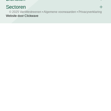
Sectoren
© 2025 VanWestreenen •
Algemene voorwaarden
•
Privacyverklaring
Website door Clickwave