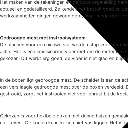
Het maken van de tekeningen en de bouwbegeleiding nam V
actueel en gedetailleerd. Ze kenden het bestek goed en za
werkzaamheden gingen gewoon door, maar mede door de inz
Gedroogde mest met instrooisysteem
De plannen voor een nieuwe stal werden stap voor stap ver
Jelle: ‘Het is een emissiearme vloer met om de meter een 
gekozen. Dit werkt erg goed, de vloer is niet glad en blijft p
In de boxen ligt gedroogde mest. De scheider is aan de ac
een vers laagje gedroogde mest over de boxen verdeeld. D
gestrooid, zorgt het instrooien niet voor onrust bij de koei
Gekozen is voor flexibele boxen met dunne buizen gemaak
niet teveel. De koeien kunnen zich niet vastliggen. Het is