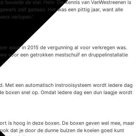
p bouwde de stal. Hein: ‘De kennis van VanWestreenen is
ewerk zelf gedaan. Het was een pittig jaar, want alle
ens verlopen.’
loer waar in 2015 de vergunning al voor verkregen was.
 we voor een getrokken mestschuif en druppelinstallatie
erd. Met een automatisch instrooisysteem wordt iedere dag
 de boxen snel op. Omdat iedere dag een dun laagje wordt
ort is hoog in deze boxen. De boxen geven wel mee, maar
is ook dat je door de dunne buizen de koeien goed kunt