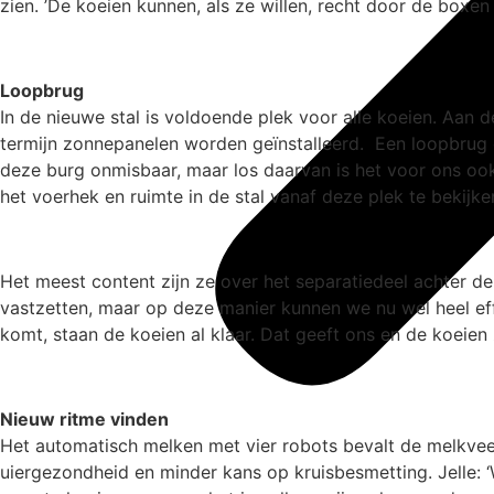
zien. ’De koeien kunnen, als ze willen, recht door de boxen 
Loopbrug
In de nieuwe stal is voldoende plek voor alle koeien. Aan
termijn zonnepanelen worden geïnstalleerd. Een loopbrug o
deze burg onmisbaar, maar los daarvan is het voor ons ook
het voerhek en ruimte in de stal vanaf deze plek te bekijken’
Het meest content zijn ze over het separatiedeel achter de
vastzetten, maar op deze manier kunnen we nu wel heel eff
komt, staan de koeien al klaar. Dat geeft ons en de koeien z
Nieuw ritme vinden
Het automatisch melken met vier robots bevalt de melkve
uiergezondheid en minder kans op kruisbesmetting. Jelle: 