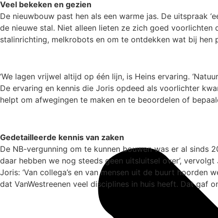
Veel bekeken en gezien
De nieuwbouw past hen als een warme jas. De uitspraak ‘een
de nieuwe stal. Niet alleen lieten ze zich goed voorlichten
stalinrichting, melkrobots en om te ontdekken wat bij hen 
‘We lagen vrijwel altijd op één lijn, is Heins ervaring. ‘Na
De ervaring en kennis die Joris opdeed als voorlichter kw
helpt om afwegingen te maken en te beoordelen of bepaalde
Gedetailleerde kennis van zaken
De NB-vergunning om te kunnen bouwen was er al sinds 201
daar hebben we nog steeds geen uitsluitsel over’, vervolgt
Joris: ‘Van collega’s en van mensen uit de buurt hoorden w
dat VanWestreenen veel disciplines in huis heeft. Dat gaf o