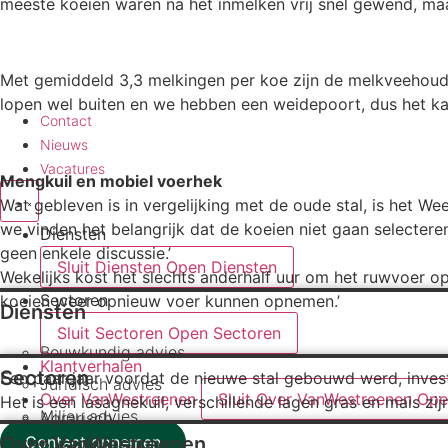
meeste koeien waren na het inmelken vrij snel gewend, maar
Met gemiddeld 3,3 melkingen per koe zijn de melkveehouder
lopen wel buiten en we hebben een weidepoort, dus het kan.
Contact
Nieuws
Vacatures
Mengkuil en mobiel voerhek
Wat gebleven is in vergelijking met de oude stal, is het W
we vinden het belangrijk dat de koeien niet gaan selecter
Diensten
geen enkele discussie.’
Sluit Diensten
Open Diensten
Wekelijks kost het slechts anderhalf uur om het ruwvoer o
Sectoren
koeien weer opnieuw voer kunnen opnemen.’
Diensten
Sluit Sectoren
Open Sectoren
Bouwkundig advies
Klantverhalen
Sectoren
Een paar jaar voordat de nieuwe stal gebouwd werd, inves
Juridisch advies​
Over VanWestreenen
Sluit Over VanWestreenen
Ope
Het is een lasagnekuil, verschillende lagen gras en mais zi
Milieu advies​
Agrarisch
Over VanWestreenen
Contact opnemen