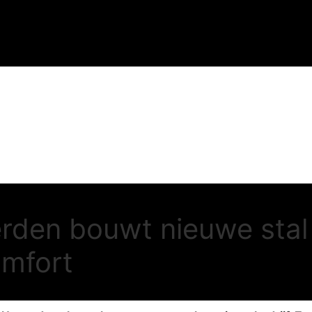
erden bouwt nieuwe sta
mfort