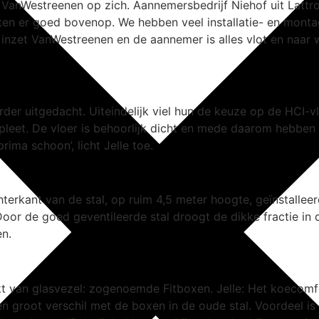
anWestreenen op zich. Aannemersbedrijf Niehof uit Lattro
ten er goed bovenop. We hebben veel installatie- en montag
et VanWestreenen en de aannemer is alles vlot en naar w
der uitgedacht. Uiteindelijk viel hun de keuze op de HCI-v
spleet. De vloer is behoorlijk dicht en mede daarom hebben
rima schoon’, licht Jelle toe.
hterkant van de stal, op ruim 4,5 meter hoogte, geïnstalle
oor de goed geventileerde stal droogt de dikke fractie in
en.
t van glasvezel: zogenoemde Fitboxen. Jelle: Het koecomf
 een groot verschil met de boxen in de oude stal. Voordeel 