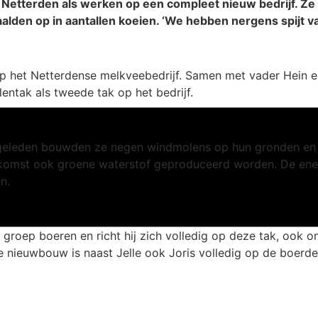
in Netterden als werken op een compleet nieuw bedrijf. 
alden op in aantallen koeien. ‘We hebben nergens spijt v
ie op het Netterdense melkveebedrijf. Samen met vader He
ntak als tweede tak op het bedrijf.
jaar geleden bouwden ze negen windmolens op hun gronden e
ekomst ook groene waterstof geproduceerd worden. De ener
n.
 groep boeren en richt hij zich volledig op deze tak, ook
nieuwbouw is naast Jelle ook Joris volledig op de boerder