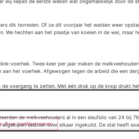
 wij liepen de eerste weken wat ongemakkelijk door de stal
s dik tevreden. Of ze dit voorjaar het weiden weer opstart
 We hechten aan het plaatje van koeien in de wei, maar het
eelink-voerhek. Twee keer per jaar maken de melkveehouders
en aan het voerhek. Afgewogen tegen de arbeid die een der
p de voergang te zetten. Met één druk op de knop drukt he
teerden de melkveehouders al in een sleufsilo van 24 bij 
n Over VanWestreenen
jn afgelopen seizoen over elkaar ingekuild. De stal heeft ex