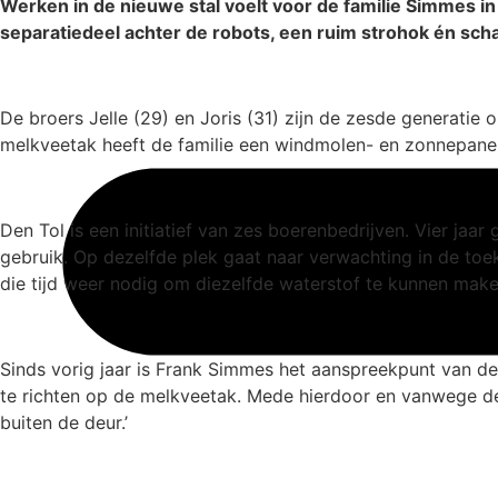
Werken in de nieuwe stal voelt voor de familie Simmes 
separatiedeel achter de robots, een ruim strohok én scha
De broers Jelle (29) en Joris (31) zijn de zesde generat
melkveetak heeft de familie een windmolen- en zonnepanele
Den Tol is een initiatief van zes boerenbedrijven. Vier 
gebruik. Op dezelfde plek gaat naar verwachting in de to
die tijd weer nodig om diezelfde waterstof te kunnen make
Sinds vorig jaar is Frank Simmes het aanspreekpunt van de
te richten op de melkveetak. Mede hierdoor en vanwege de 
buiten de deur.’