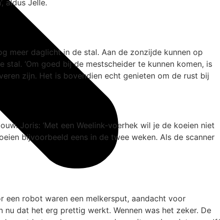
 aldus Jelle.
og meer daglicht in de stal. Aan de zonzijde kunnen op
e stal. ‘Om goed bij de mestscheider te kunnen komen, is
ren zijn. Het is bovendien echt genieten om de rust bij
uw. Joris: ‘Met een Weelink-voerhek wil je de koeien niet
koeien bijvoorbeeld eens in de twee weken. Als de scanner
r een robot waren een melkersput, aandacht voor
 nu dat het erg prettig werkt. Wennen was het zeker. De