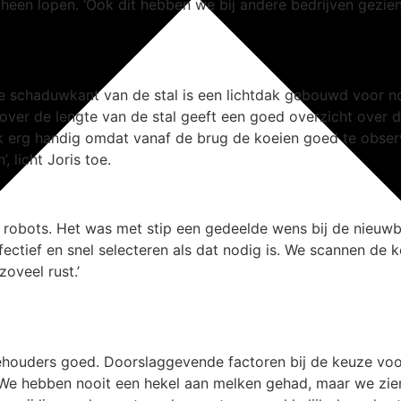
heen lopen. ‘Ook dit hebben we bij andere bedrijven gezien’,
 de schaduwkant van de stal is een lichtdak gebouwd voor n
ver de lengte van de stal geeft een goed overzicht over d
 erg handig omdat vanaf de brug de koeien goed te observe
, licht Joris toe.
 robots. Het was met stip een gedeelde wens bij de nieuwbo
ectief en snel selecteren als dat nodig is. We scannen de 
oveel rust.’
ehouders goed. Doorslaggevende factoren bij de keuze voo
‘We hebben nooit een hekel aan melken gehad, maar we zien