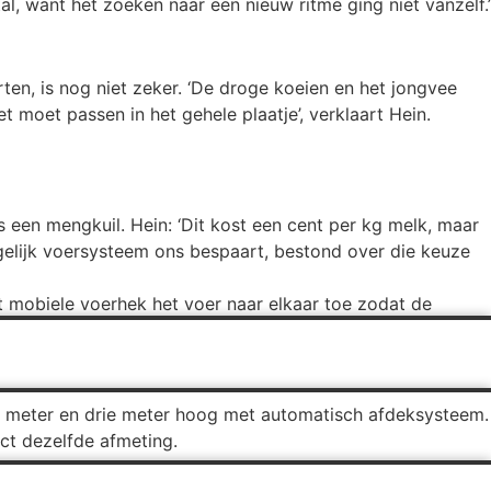
, want het zoeken naar een nieuw ritme ging niet vanzelf.’
en, is nog niet zeker. ‘De droge koeien en het jongvee
 moet passen in het gehele plaatje’, verklaart Hein.
 een mengkuil. Hein: ‘Dit kost een cent per kg melk, maar
gelijk voersysteem ons bespaart, bestond over die keuze
t mobiele voerhek het voer naar elkaar toe zodat de
76 meter en drie meter hoog met automatisch afdeksysteem.
act dezelfde afmeting.