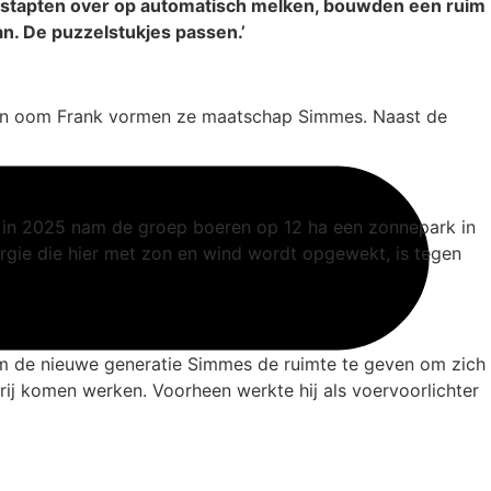
Ze stapten over op automatisch melken, bouwden een ruim
an. De puzzelstukjes passen.’
in en oom Frank vormen ze maatschap Simmes. Naast de
n in 2025 nam de groep boeren op 12 ha een zonnepark in
gie die hier met zon en wind wordt opgewekt, is tegen
 om de nieuwe generatie Simmes de ruimte te geven om zich
ij komen werken. Voorheen werkte hij als voervoorlichter