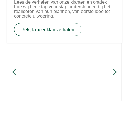
Lees de verhalen van onze klanten en ontdek
hoe wij hen stap voor stap ondersteunen bij het
realiseren van hun plannen, van eerste idee tot
concrete uitvoering.
Bekijk meer klantverhalen
Familie Simmes in Netterden bouwt
nieuwe stal met nadruk op
arbeidsgemak en koecomfort
3 maanden geleden