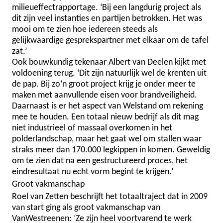
milieueffectrapportage. ‘Bij een langdurig project als
dit zijn veel instanties en partijen betrokken. Het was
mooi om te zien hoe iedereen steeds als
gelijkwaardige gesprekspartner met elkaar om de tafel
zat.’
Ook b
ouwkundig tekenaar Albert van Deelen kijkt met
voldoening terug. ‘Dit zijn natuurlijk wel de krenten uit
de pap. Bij zo’n groot project krijg je onder meer te
maken met aanvullende eisen voor brandveiligheid.
Daarnaast is er het aspect van Welstand om rekening
mee te houden. Een totaal nieuw bedrijf als dit mag
niet industrieel of massaal overkomen in het
polderlandschap, maar het gaat wel om stallen waar
straks meer dan 170.000 legkippen in komen. Geweldig
om te zien dat na een gestructureerd proces, het
eindresultaat nu echt vorm begint te krijgen.’
Groot vakmanschap
Roel van Zetten beschrijft het totaaltraject dat in 2009
van start ging als groot vakmanschap van
VanWestreenen: ‘Ze zijn heel voortvarend te werk