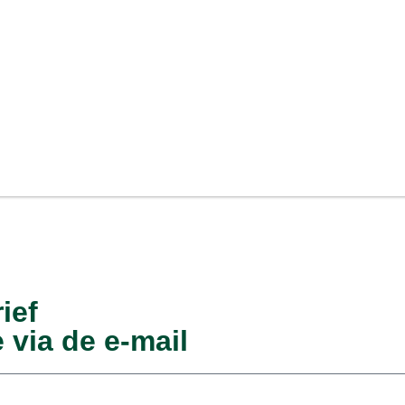
pkoopregeling LBV-plus
ief
 via de e-mail