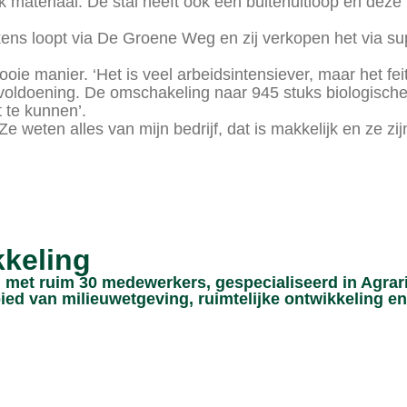
ijk materiaal. De stal heeft ook een buitenuitloop en dez
ens loopt via De Groene Weg en zij verkopen het via s
e manier. ‘Het is veel arbeidsintensiever, maar het feit 
l voldoening. De omschakeling naar 945 stuks biologische 
 te kunnen’.
Ze weten alles van mijn bedrijf, dat is makkelijk en ze 
kkeling
met ruim 30 medewerkers, gespecialiseerd in Agrar
ied van milieuwetgeving, ruimtelijke ontwikkeling en