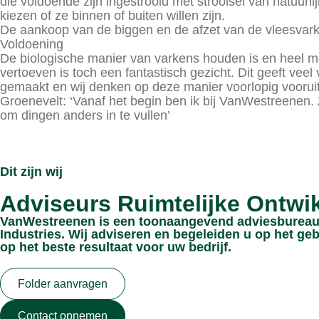
die voldoende zijn ingestrooid met strooisel van natuurl
kiezen of ze binnen of buiten willen zijn.
De aankoop van de biggen en de afzet van de vleesvark
Voldoening
De biologische manier van varkens houden is en heel mooi
vertoeven is toch een fantastisch gezicht. Dit geeft vee
gemaakt en wij denken op deze manier voorlopig vooruit
Groenevelt: ‘Vanaf het begin ben ik bij VanWestreenen. 
om dingen anders in te vullen’
Dit zijn wij
Adviseurs Ruimtelijke Ontwi
VanWestreenen is een toonaangevend adviesbureau 
Industries. Wij adviseren en begeleiden u op het geb
op het beste resultaat voor uw bedrijf.
Folder aanvragen
Contact opnemen