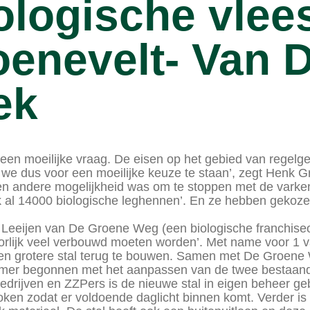
logische vlee
enevelt- Van 
ek
en moeilijke vraag. De eisen op het gebied van regelgev
we dus voor een moeilijke keuze te staan’, zegt Henk G
en andere mogelijkheid was om te stoppen met de varke
k al 14000 biologische leghennen’. En ze hebben gekoze
Leeijen van De Groene Weg (een biologische franchiseor
orlijk veel verbouwd moeten worden’. Met name voor 1 v
een grotere stal terug te bouwen. Samen met De Groen
 zomer begonnen met het aanpassen van de twee bestaande
edrijven en ZZPers is de nieuwe stal in eigen beheer g
roken zodat er voldoende daglicht binnen komt. Verder is