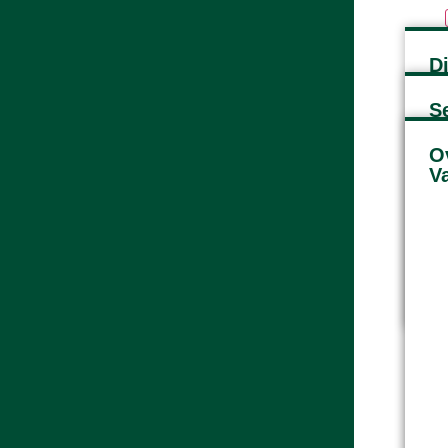
D
S
O
V