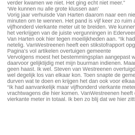
verder kwamen we niet. Het ging echt niet meer.”
‘We kunnen nu alle grote klussen aan’
Vorig jaar verhuisde Van Harten daarom naar een nie
minuten om te wennen. Het pand is vijf keer zo ruim
vijfhonderd vierkante meter uit te breiden. We kunn
het verkrijgen van de juiste vergunningen in Ederveen
Van Harten ook hier tegen moeilijkheden aan. “Ik ha
netelig. VanWestreenen heeft een stikstofrapport op
Pagina’s vol artikelen overtuigen gemeente
Vervolgens moest het bestemmingsplan aangepast w
daarvoor gelijktijdig met mijn buurman indienen. Maa
geen haast. Ik wel. Steven van Westreenen overtuigde
wel degelijk los van elkaar kon. Toen snapte de gem
durven wat te doen en krijgen het dan ook voor elka
“Ik had aanvankelijk maar vijfhonderd vierkante met
vrachtwagens die hier komen. VanWestreenen heeft d
vierkante meter in totaal. Ik ben zo blij dat we hier zi