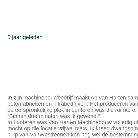
5 jaar geleden
Bouwer van hi
zat klem op o
In zijn machinebouwbedrijf maakt Ab van Harten sa
betonfabrieken en infrabedrijven. Het produceren va
de oorspronkelijke plek in Lunteren was die ruimte er
“Binnen drie minuten was ik gewend.”
In Lunteren was Van Harten Machinebouw volledig uit 
mocht op die locatie vrijwel niets. Ik kreeg dwangso
hulp van VanWestreenen kon nog wel de bestemmin