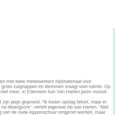
jsmateriaal
ude locatie
men met twee medewerkers hijsmateriaal voor
n grote zuignappen en klemmen vraagt veel ruimte. Op
 niet meer, in Ederveen kan Van Harten jaren vooruit.
zijn jasje gegroeid. “Ik kwam opslag tekort, maar er
m na dwangsom”, vertelt eigenaar Ab van Harten. “Met
g van de oude kippenschuur omgezet worden, maar