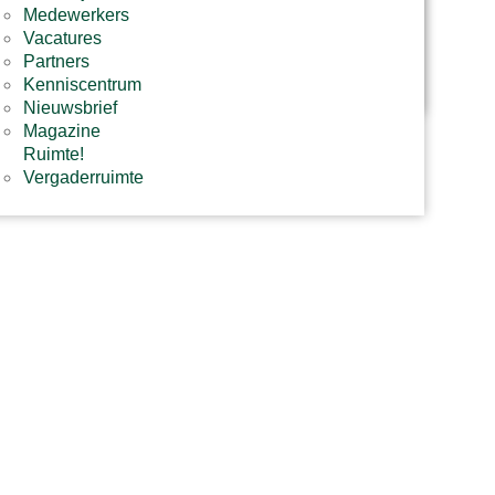
Ruimtelijk
Medewerkers
advies​
Vacatures
Stikstof
Partners
advies​
Kenniscentrum
Nieuwsbrief
Magazine
Ruimte!
Vergaderruimte