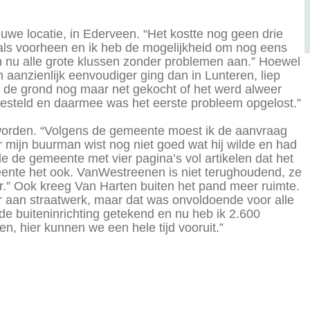
uwe locatie, in Ederveen. “Het kostte nog geen drie
 als voorheen en ik heb de mogelijkheid om nog eens
en nu alle grote klussen zonder problemen aan.” Hoewel
 aanzienlijk eenvoudiger ging dan in Lunteren, liep
d de grond nog maar net gekocht of het werd alweer
gesteld en daarmee was het eerste probleem opgelost.”
orden. “Volgens de gemeente moest ik de aanvraag
r mijn buurman wist nog niet goed wat hij wilde en had
 de gemeente met vier pagina’s vol artikelen dat het
eente het ook. VanWestreenen is niet terughoudend, ze
ar.” Ook kreeg Van Harten buiten het pand meer ruimte.
er aan straatwerk, maar dat was onvoldoende voor alle
e buiteninrichting getekend en nu heb ik 2.600
tten, hier kunnen we een hele tijd vooruit.”