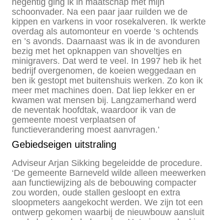
negentig ging ik in maatschap met mijn
schoonvader. Na een paar jaar ruilden we de
kippen en varkens in voor rosekalveren. Ik werkte
overdag als automonteur en voerde ’s ochtends
en ’s avonds. Daarnaast was ik in de avonduren
bezig met het opknappen van shoveltjes en
minigravers. Dat werd te veel. In 1997 heb ik het
bedrijf overgenomen, de koeien weggedaan en
ben ik gestopt met buitenshuis werken. Zo kon ik
meer met machines doen. Dat liep lekker en er
kwamen wat mensen bij. Langzamerhand werd
de neventak hoofdtak, waardoor ik van de
gemeente moest verplaatsen of
functieverandering moest aanvragen.’
Gebiedseigen uitstraling
Adviseur Arjan Sikking begeleidde de procedure.
‘De gemeente Barneveld wilde alleen meewerken
aan functiewijzing als de bebouwing compacter
zou worden, oude stallen gesloopt en extra
sloopmeters aangekocht werden. We zijn tot een
ontwerp gekomen waarbij de nieuwbouw aansluit