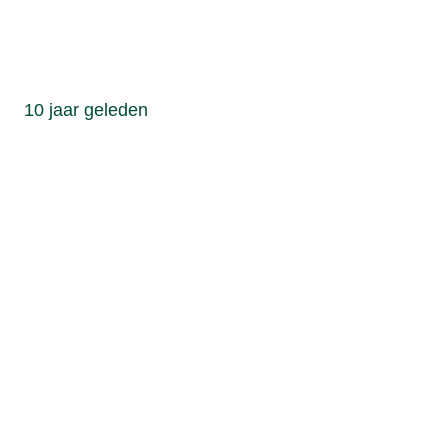
10 jaar geleden
Langzamerha
werd de
neventak
hoofdtak