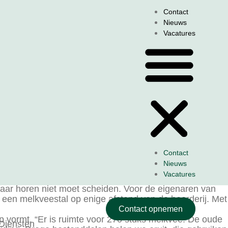
Contact
Nieuws
Vacatures
atschap
Contact
Nieuws
Vacatures
lkaar horen niet moet scheiden. Voor de eigenaren van
t een melkveestal op enige afstand van de boerderij. Met
Contact opnemen
p vormt. “Er is ruimte voor 270 stuks melkvee. De oude
Diensten