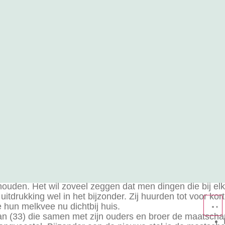
estal voor ma
gerlo
 houden. Het wil zoveel zeggen dat men dingen die bij e
tdrukking wel in het bijzonder. Zij huurden tot voor kor
 hun melkvee nu dichtbij huis.
man (33) die samen met zijn ouders en broer de maatscha