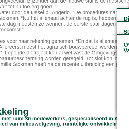
ongveestal. Bijzonder aan de nieuwe stal is de mestsche
lt tot nu toe erg goed. ”
er door de IJssel bij Angerlo. “De procedures namen 3 ja
okman. “Nu het allemaal achter de rug is, hebben we er 
D
ste dag moesten ze wennen, de eerste paar dagen bleef d
 toekomst.”
S
res voor haar rekening genomen. “En dat is allemaal naa
O
: “Allereerst moest het agrarisch bouwperceel worden v
V
”. Lopende dit traject kon al wel vast de Omgevingsver
 natuurbescherming worden geregeld. Tot slot kon, nada
ie Stokman heeft na de recente uitbreiding een prachti
kkeling
met ruim 30 medewerkers, gespecialiseerd in Agrar
ied van milieuwetgeving, ruimtelijke ontwikkeling en