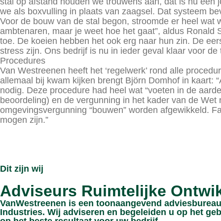
stal op afstand houden we trouwens aan, dat is nu een j
we als boxvulling in plaats van zaagsel. Dat systeem beva
Voor de bouw van de stal begon, stroomde er heel wat wat
ambtenaren, maar je weet hoe het gaat”, aldus Ronald St
toe. De koeien hebben het ook erg naar hun zin. De eer
stress zijn. Ons bedrijf is nu in ieder geval klaar voor de
Procedures
Van Westreenen heeft het ‘regelwerk’ rond alle procedu
allemaal bij kwam kijken brengt Björn Domhof in kaart
nodig. Deze procedure had heel wat “voeten in de aarde
beoordeling) en de vergunning in het kader van de Wet
omgevingsvergunning “bouwen” worden afgewikkeld. Famil
mogen zijn.”
Dit zijn wij
Adviseurs Ruimtelijke Ontwi
VanWestreenen is een toonaangevend adviesbureau 
Industries. Wij adviseren en begeleiden u op het geb