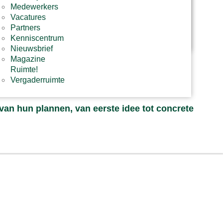
Ruimtelijk
Medewerkers
advies​
Vacatures
Stikstof
Partners
advies​
Kenniscentrum
Nieuwsbrief
Magazine
Ruimte!
Vergaderruimte
van hun plannen, van eerste idee tot concrete