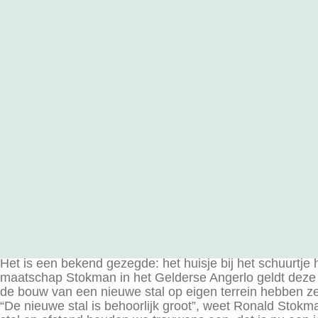
Klantverhaal
Nieuwe melkve
Stokman in An
9 jaar geleden
Het is een bekend gezegde: het huisje bij het schuurtje
maatschap Stokman in het Gelderse Angerlo geldt deze ui
de bouw van een nieuwe stal op eigen terrein hebben ze
“De nieuwe stal is behoorlijk groot”, weet Ronald Stok