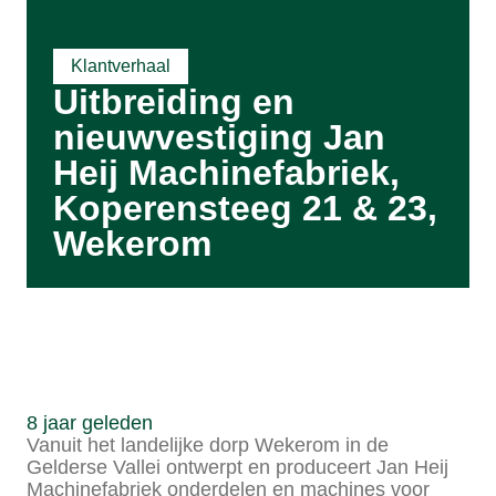
Klantverhaal
Uitbreiding en
nieuwvestiging Jan
Heij Machinefabriek,
Koperensteeg 21 & 23,
Wekerom
8 jaar geleden
Vanuit het landelijke dorp Wekerom in de
Gelderse Vallei ontwerpt en produceert Jan Heij
Machinefabriek onderdelen en machines voor