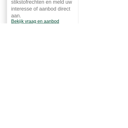
stikstofrechten en meld uw
interesse of aanbod direct
aan.
Bekijk vraag en aanbod
Dit zijn wij
Adviseurs Ruimtelijke
Ontwikkeling
VanWestreenen is een toonaangevend
adviesbureau met ruim 30 medewerkers,
gespecialiseerd in Agrarische ondernemers en
bedrijven in Food & Industries. Wij adviseren en
begeleiden u op het gebied van milieuwetgeving,
ruimtelijke ontwikkeling en bouw, met een