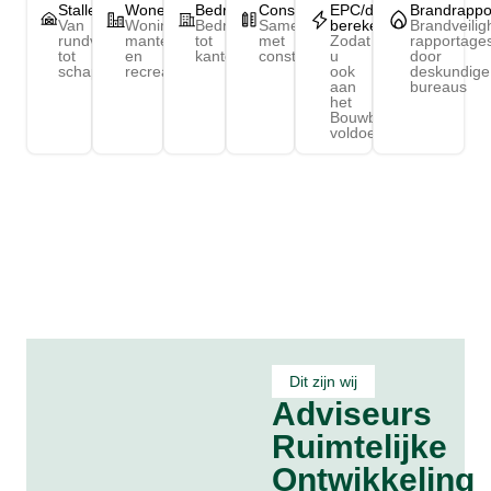
Stallen
Wonen
Bedrijfsgebouwen
Constructieberekening
EPC/daglicht-
Brandrappo
Van
Woningen,
Bedrijfshallen
Samenwerking
berekeningen
Brandveilig
rundvee-
mantelzorg
tot
met
Zodat
rapportage
tot
en
kantoren
constructeurs
u
door
schapenstal
recreatie
ook
deskundige
aan
bureaus
het
Bouwbesluit
voldoet
Dit zijn wij
Adviseurs
Ruimtelijke
Ontwikkeling