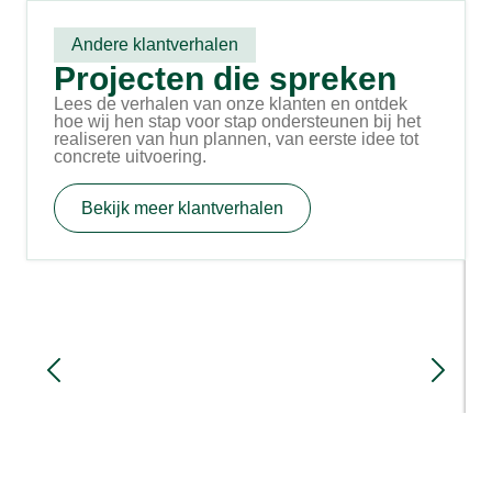
Andere klantverhalen
Projecten die spreken
Lees de verhalen van onze klanten en ontdek
hoe wij hen stap voor stap ondersteunen bij het
realiseren van hun plannen, van eerste idee tot
concrete uitvoering.
Bekijk meer klantverhalen
Familie Simmes in Netterden bouwt
nieuwe stal met nadruk op
arbeidsgemak en koecomfort
3 maanden geleden