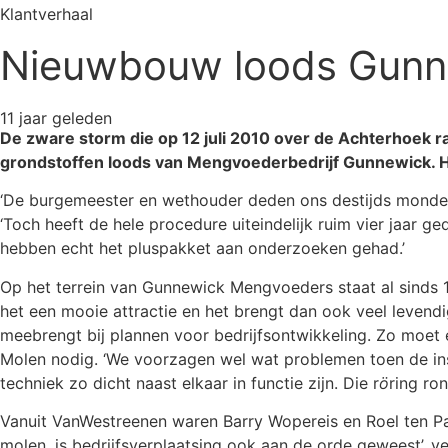
Klantverhaal
Nieuwbouw loods Gunn
11 jaar geleden
De zware storm die op 12 juli 2010 over de Achterhoek r
grondstoffen loods van Mengvoederbedrijf Gunnewick. H
‘De burgemeester en wethouder deden ons destijds mondel
‘Toch heeft de hele procedure uiteindelijk ruim vier jaar 
hebben echt het pluspakket aan onderzoeken gehad.’
Op het terrein van Gunnewick Mengvoeders staat al sinds 18
het een mooie attractie en het brengt dan ook veel levend
meebrengt bij plannen voor bedrijfsontwikkeling. Zo moet
Molen nodig. ‘We voorzagen wel wat problemen toen de ins
techniek zo dicht naast elkaar in functie zijn. Die r
ö
ring ro
Vanuit VanWestreenen waren Barry Wopereis en Roel ten Pas
molen, is bedrijfsverplaatsing ook aan de orde geweest’, v