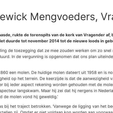
ewick Mengvoeders, Vr
aasde, rukte de torenspits van de kerk van Vragender af,
et duurde tot november 2014 tot de nieuwe loods in ge
ing de toezegging dat ze mee zouden werken om zo snel m
geduurd. In de vergunning is opgenomen dat ons plan uiteind
60 een molen. De huidige molen dateert uit 1958 en is nog 
igheid op het terrein. De keerzijde is dat de aanwezigheid
 er bij ieder aspect rekening worden gehouden met de mole
pecteur langskwam. Maar hij zei dat hij nergens in Nederl
nd de molen vond hij geweldig.’
 bij het traject betrokken. ‘Vanwege de ligging van het be
ertellen zij. Omdat er niet voldaan kon worden aan voorwaa