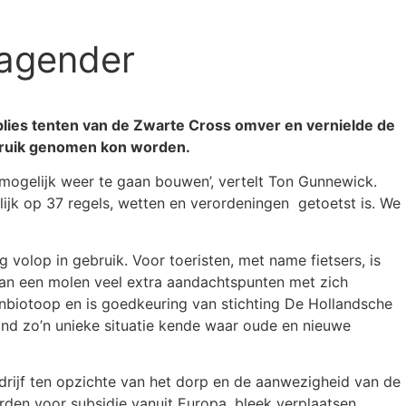
agender
 blies tenten van de Zwarte Cross omver en vernielde de
bruik genomen kon worden.
ogelijk weer te gaan bouwen’, vertelt Ton Gunnewick.
elijk op 37 regels, wetten en verordeningen getoetst is. We
volop in gebruik. Voor toeristen, met name fietsers, is
 van een molen veel extra aandachtspunten met zich
nbiotoop en is goedkeuring van stichting De Hollandsche
and zo’n unieke situatie kende waar oude en nieuwe
drijf ten opzichte van het dorp en de aanwezigheid van de
rden voor subsidie vanuit Europa, bleek verplaatsen