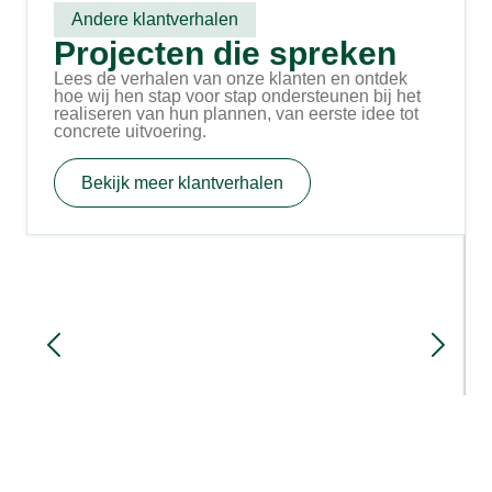
Andere klantverhalen
Projecten die spreken
Lees de verhalen van onze klanten en ontdek
hoe wij hen stap voor stap ondersteunen bij het
realiseren van hun plannen, van eerste idee tot
concrete uitvoering.
Bekijk meer klantverhalen
Familie Simmes in Netterden bouwt
nieuwe stal met nadruk op
arbeidsgemak en koecomfort
3 maanden geleden