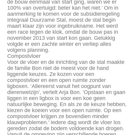
de bouw eenmaal van start ging, waren we er
100% van overtuigd: beter kan het niet.’ Om in
aanmerking te komen voor de subsidieregeling
Integraal Duurzame Stal, moest de stal begin
maart klaar zijn voor ingebruikname. Het werd
een race tegen de klok, omdat de bouw pas in
november 2013 van start kon gaan. Gelukkig
volgde er een zachte winter en verliep alles
volgens planning.
Compostvloer
Voor de vloer en de inrichting van de stal maakte
de familie Bon niet de meest voor de hand
liggende keuzes. Ze kozen voor een
compostvloer en een open ruimte zonder
ligboxen. ‘Allereerst vanuit het oogpunt van
dierenwelzijn’, vertelt Arja Bon. ’Opstaan en gaan
liggen in een ligbox is voor een koe geen
natuurlijke beweging. En als ze de keuze hebben,
kiezen de koeien voor een open ruimte. Op een
compostvloer krijgen ze bovendien minder
klauwproblemen.’ Iedere dag wordt de vloer los
gereden zodat de bodem voldoende kan drogen.
Vanuit de omgeving zijn verschillende boeren