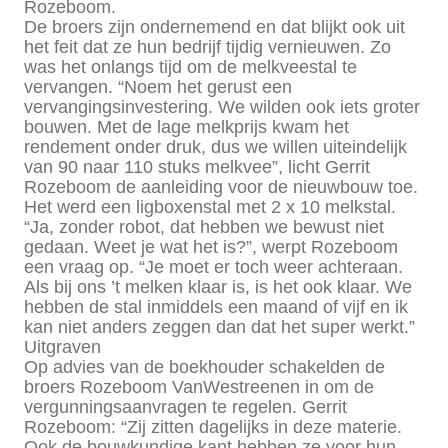
Rozeboom.
De broers zijn ondernemend en dat blijkt ook uit
het feit dat ze hun bedrijf tijdig vernieuwen. Zo
was het onlangs tijd om de melkveestal te
vervangen. “Noem het gerust een
vervangingsinvestering. We wilden ook iets groter
bouwen. Met de lage melkprijs kwam het
rendement onder druk, dus we willen uiteindelijk
van 90 naar 110 stuks melkvee”, licht Gerrit
Rozeboom de aanleiding voor de nieuwbouw toe.
Het werd een ligboxenstal met 2 x 10 melkstal.
“Ja, zonder robot, dat hebben we bewust niet
gedaan. Weet je wat het is?”, werpt Rozeboom
een vraag op. “Je moet er toch weer achteraan.
Als bij ons ’t melken klaar is, is het ook klaar. We
hebben de stal inmiddels een maand of vijf en ik
kan niet anders zeggen dan dat het super werkt.”
Uitgraven
Op advies van de boekhouder schakelden de
broers Rozeboom VanWestreenen in om de
vergunningsaanvragen te regelen. Gerrit
Rozeboom: “Zij zitten dagelijks in deze materie.
Ook de bouwkundige kant hebben ze voor hun