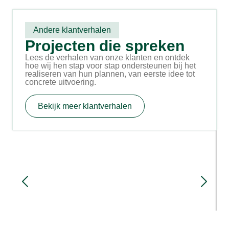
Andere klantverhalen
Projecten die spreken
Lees de verhalen van onze klanten en ontdek
hoe wij hen stap voor stap ondersteunen bij het
realiseren van hun plannen, van eerste idee tot
concrete uitvoering.
Bekijk meer klantverhalen
Familie Simmes in Netterden bouwt
nieuwe stal met nadruk op
arbeidsgemak en koecomfort
3 maanden geleden