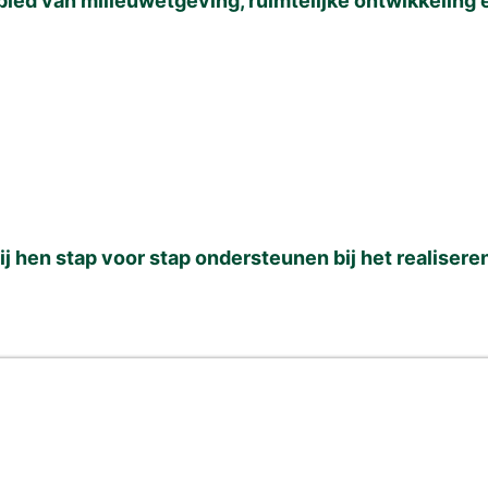
bied van milieuwetgeving, ruimtelijke ontwikkeling 
j hen stap voor stap ondersteunen bij het realisere