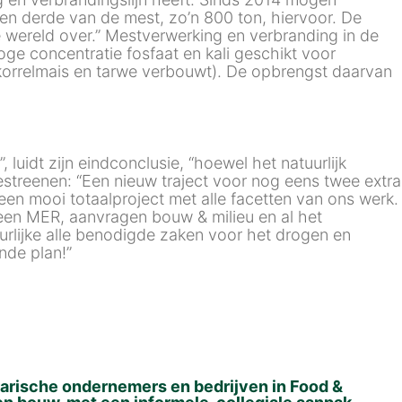
n derde van de mest, zo’n 800 ton, hiervoor. De
e wereld over.” Mestverwerking en verbranding in de
ge concentratie fosfaat en kali geschikt voor
 korrelmais en tarwe verbouwt). De opbrengst daarvan
idt zijn eindconclusie, “hoewel het natuurlijk
estreenen: “Een nieuw traject voor nog eens twee extra
een mooi totaalproject met alle facetten van ons werk.
een MER, aanvragen bouw & milieu en al het
lijke alle benodigde zaken voor het drogen en
nde plan!”
rische ondernemers en bedrijven in Food &