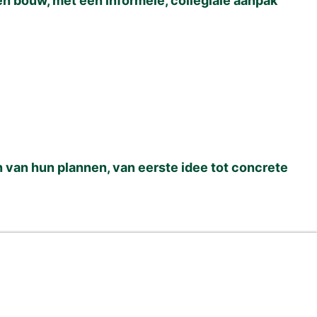
en bouw, met een informele, collegiale aanpak
n van hun plannen, van eerste idee tot concrete