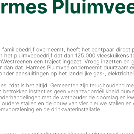
rmes Pluimvee 
amiliebedrijf overneemt, heeft het echtpaar direct p
van het pluimveebedrijf dat dan 125.000 vleeskuikens 
estreenen een traject ingezet. Vroeg inzetten en gr
 meer dan dat. Harmes Pluimvee onderneemt duurzaam 
der aansluitingen op het landelijke gas-, elektricit
mes, “dat is het altijd. Gemeenten zijn terughoudend met
 betrokken instanties geen verantwoordelijkheid durve
te onderhandelingen met de wethouder de doorslag en k
e oudere stallen en de bouw van vier nieuwe stallen en
mvoorziening en de drinkwaterinstallatie.
n Europa – een volledig gecertificeerde eigen mest dro