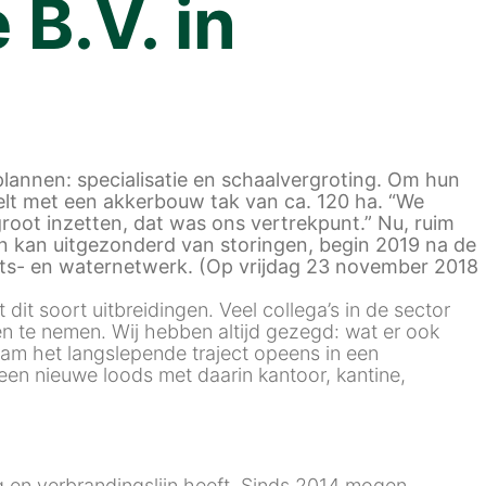
B.V. in
lannen: specialisatie en schaalvergroting. Om hun
telt met een akkerbouw tak van ca. 120 ha. “We
oot inzetten, dat was ons vertrekpunt.” Nu, ruim
en kan uitgezonderd van storingen, begin 2019 na de
eits- en waternetwerk. (Op vrijdag 23 november 2018
 dit soort uitbreidingen. Veel collega’s in de sector
n te nemen. Wij hebben altijd gezegd: wat er ook
wam het langslepende traject opeens in een
 een nieuwe loods met daarin kantoor, kantine,
og en verbrandingslijn heeft. Sinds 2014 mogen