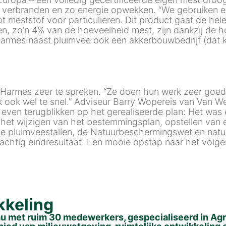
 verbranden en zo energie opwekken. “We gebruiken ee
t meststof voor particulieren. Dit product gaat de hel
n, zo’n 4% van de hoeveelheid mest, zijn dankzij de ho
 Harmes naast pluimvee ook een akkerbouwbedrijf (dat
mes zeer te spreken. “Ze doen hun werk zeer goed”, lu
k ook wel te snel.” Adviseur Barry Wopereis van Van W
 even terugblikken op het gerealiseerde plan: Het was 
et wijzigen van het bestemmingsplan, opstellen van 
 pluimveestallen, de Natuurbeschermingswet en natuur
achtig eindresultaat. Een mooie opstap naar het volge
kkeling
met ruim 30 medewerkers, gespecialiseerd in Agra