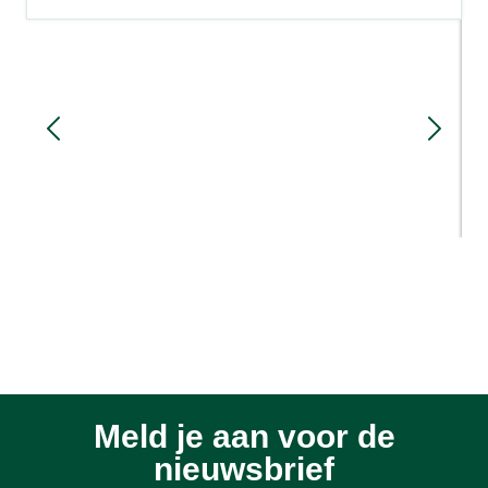
Familie Simmes in Netterden bouwt
nieuwe stal met nadruk op
arbeidsgemak en koecomfort
3 maanden geleden
Meld je aan voor de
nieuwsbrief