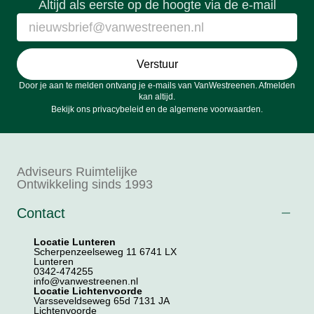
Altijd als eerste op de hoogte via de e-mail
Verstuur
Door je aan te melden ontvang je e-mails van VanWestreenen. Afmelden
kan altijd.
Bekijk ons
privacybeleid
en de
algemene voorwaarden
.
Adviseurs Ruimtelijke
Ontwikkeling sinds 1993
Contact
Locatie Lunteren
Scherpenzeelseweg 11 6741 LX
Lunteren
0342-474255
info@vanwestreenen.nl
Locatie Lichtenvoorde
Varsseveldseweg 65d 7131 JA
Lichtenvoorde