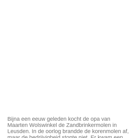
korenmolen
naar
veevoederfab
en
landwinkel
Bijna een eeuw geleden kocht de opa van
Maarten Wolswinkel de Zandbrinkermolen in
Leusden. In de oorlog brandde de korenmolen af,
maar de bedrijvigheid stopte niet. Er kwam een