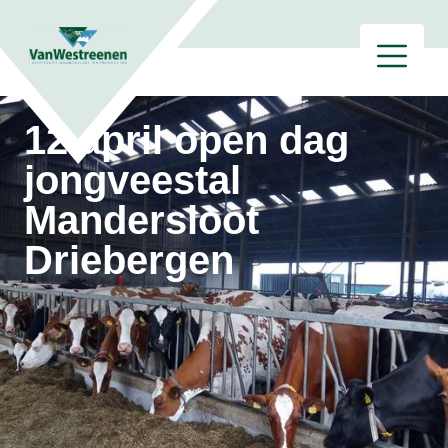
12 april open dag
jongveestal
Mandersloot
Driebergen