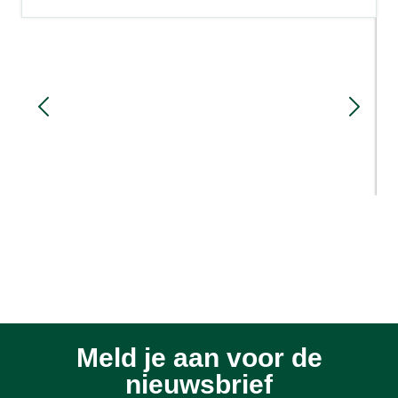
Sloopmeters en rood voor rood: hoe
werkt het?
1 week geleden
Meld je aan voor de
nieuwsbrief