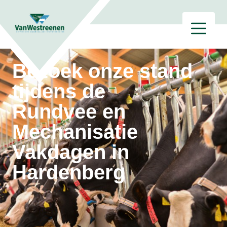
Bezoek onze stand
tijdens de
Rundvee en
Mechanisatie
Vakdagen in
Hardenberg