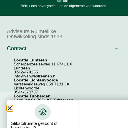
kan altijd.
Bekijk ons
privacybeleid
en de
algemene voorwaarden
.
Adviseurs Ruimtelijke
Ontwikkeling sinds 1993
Contact
Locatie Lunteren
Scherpenzeelseweg 11 6741 LX
Lunteren
0342-474255
info@vanwestreenen.nl
Locatie Lichtenvoorde
Varsseveldseweg 65d 7131 JA
Lichtenvoorde
0544-379737
Locatie Tubbergen
Haarweg 9a 7651 KE Tubbergen
0546-706586
Locatie Zwolle
Zwartewaterallee 44 8031 DX Zwolle
038-7200202
Stikstofruimte gezocht of
beschikbaar?