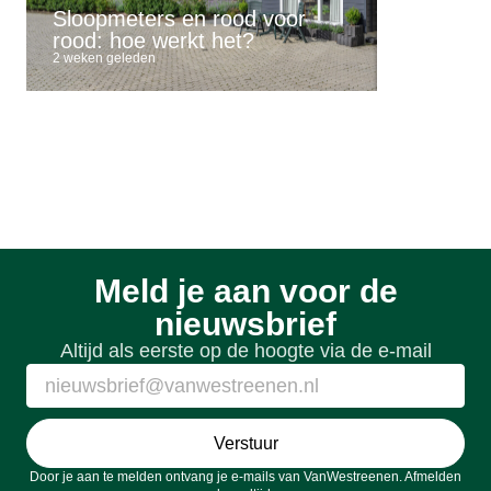
Sloopmeters en rood voor
buitengeb
rood: hoe werkt het?
mogelijk
2 weken geleden
2 weken gele
Meld je aan voor de
nieuwsbrief
Altijd als eerste op de hoogte via de e-mail
Verstuur
Door je aan te melden ontvang je e-mails van VanWestreenen. Afmelden