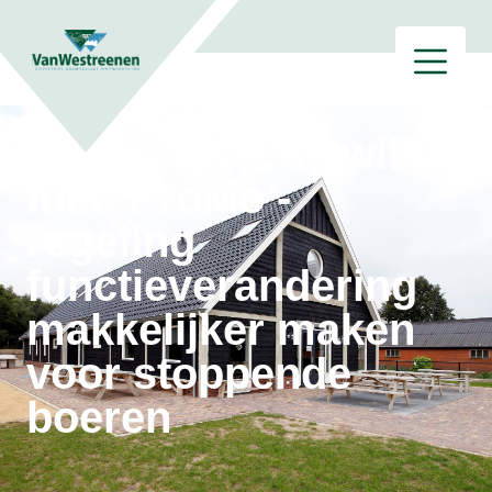
Gemeente Ede wil
met ‘ProMo’-
regeling
functieverandering
makkelijker maken
voor stoppende
boeren