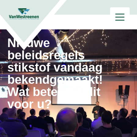
Nieuwe
beleidsregels
stikstof vandaag
bekendgemaakt!
Wat betekent dit
voor u?