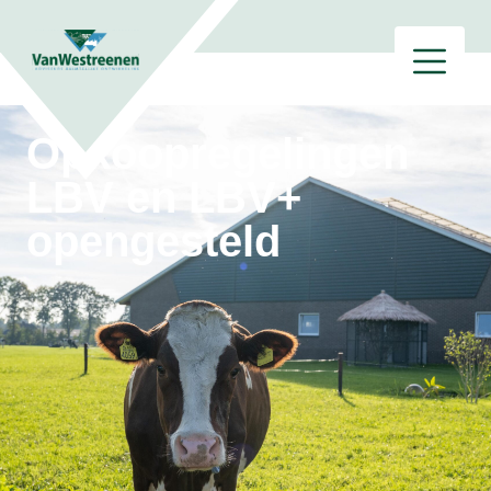
Opkoopregelingen
LBV en LBV+
opengesteld