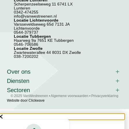
Locatie Lunteren
Scherpenzeelseweg 11 6741 LX
Lunteren
0342-474255
info@vanwestreenen.nl
Locatie Lichtenvoorde
Varsseveldseweg 65d 7131 JA
Lichtenvoorde
0544-379737
Locatie Tubbergen
Haarweg 9a 7651 KE Tubbergen
0546-706586
Locatie Zwolle
Zwartewaterallee 44 8031 DX Zwolle
038-7200202
Over ons
Diensten
Sectoren
© 2025 VanWestreenen •
Algemene voorwaarden
•
Privacyverklaring
Website door Clickwave