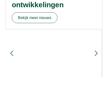
ontwikkelingen
Bekijk meer nieuws
Sloopmeters en rood voor rood: hoe
werkt het?
1 week geleden