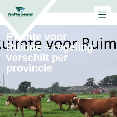
Ruimte voor
Ruimte – regeling
verschilt per
provincie