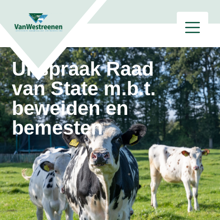
Uitspraak Raad
van State m.b.t.
beweiden en
bemesten