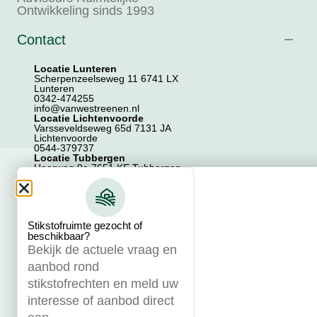
Ontwikkeling sinds 1993
Contact
Locatie Lunteren
Scherpenzeelseweg 11 6741 LX
Lunteren
0342-474255
info@vanwestreenen.nl
Locatie Lichtenvoorde
Varsseveldseweg 65d 7131 JA
Lichtenvoorde
0544-379737
Locatie Tubbergen
Haarweg 9a 7651 KE Tubbergen
0546-706586
Locatie Zwolle
Zwartewaterallee 44 8031 DX Zwolle
038-7200202
Stikstofruimte gezocht of
beschikbaar?
Over ons
Bekijk de actuele vraag en
aanbod rond
Diensten
stikstofrechten en meld uw
Sectoren
interesse of aanbod direct
© 2025 VanWestreenen •
Algemene voorwaarden
•
Privacyverklaring
Website door Clickwave