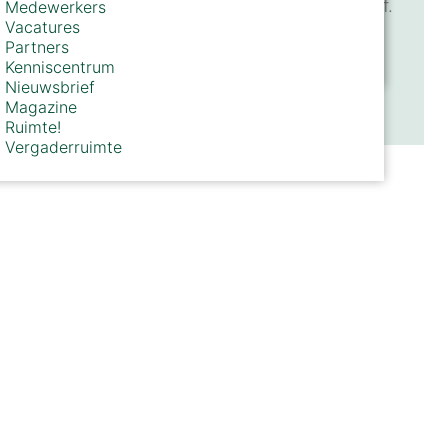
gericht op het beste resultaat voor uw bedrijf.
Medewerkers
advies​
Vacatures
Stikstof
Partners
advies​
Contact opnemen
Kenniscentrum
Nieuwsbrief
Over VanWestreenen
Magazine
Ruimte!
Vergaderruimte