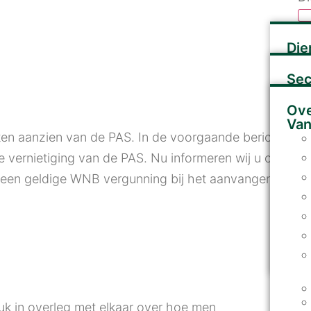
S
Die
Kl
O
Sec
Ov
Va
 ten aanzien van de PAS. In de voorgaande berichten
 vernietiging van de PAS. Nu informeren wij u over
 een geldige WNB vergunning bij het aanvangen van
ruk in overleg met elkaar over hoe men