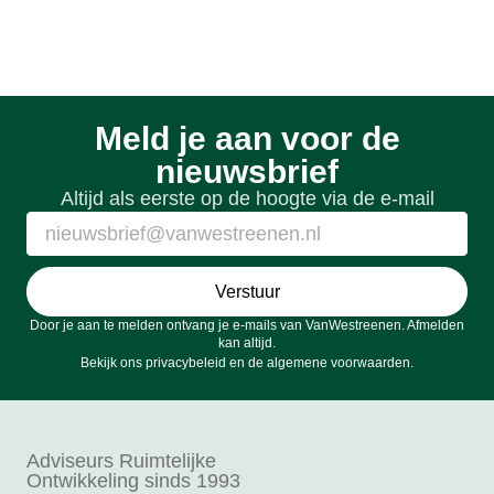
Meld je aan voor de
nieuwsbrief
Altijd als eerste op de hoogte via de e-mail
Verstuur
Door je aan te melden ontvang je e-mails van VanWestreenen. Afmelden
kan altijd.
Bekijk ons
privacybeleid
en de
algemene voorwaarden
.
Adviseurs Ruimtelijke
Ontwikkeling sinds 1993