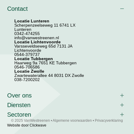
Contact
Locatie Lunteren
Scherpenzeelseweg 11 6741 LX
Lunteren
0342-474255
info@vanwestreenen.nl
Locatie Lichtenvoorde
Varsseveldseweg 65d 7131 JA
Lichtenvoorde
0544-379737
Locatie Tubbergen
Haarweg 9a 7651 KE Tubbergen
0546-706586
Locatie Zwolle
Zwartewaterallee 44 8031 DX Zwolle
038-7200202
Over ons
Diensten
Sectoren
© 2025 VanWestreenen •
Algemene voorwaarden
•
Privacyverklaring
Website door Clickwave