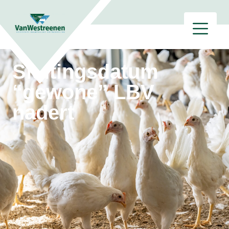
Sluitingsdatum
“gewone” LBV
nadert